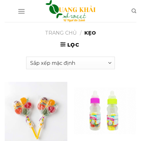
Bỏ
qua
nội
dung
TRANG CHỦ
/
KẸO
LỌC