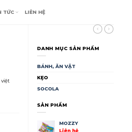
N TỨC
LIÊN HỆ
DANH MỤC SẢN PHẨM
BÁNH, ĂN VẶT
KẸO
 việt
SOCOLA
SẢN PHẨM
MOZZY
Liên hệ