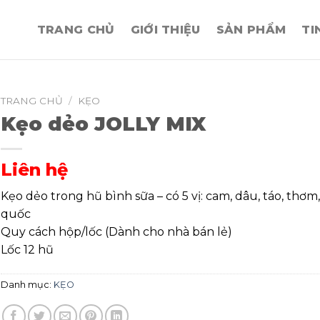
TRANG CHỦ
GIỚI THIỆU
SẢN PHẨM
TI
TRANG CHỦ
/
KẸO
Kẹo dẻo JOLLY MIX
Liên hệ
Kẹo dẻo trong hũ bình sữa – có 5 vị: cam, dâu, táo, thơm,
quốc
Quy cách hộp/lốc (Dành cho nhà bán lẻ)
Lốc 12 hũ
Danh mục:
KẸO